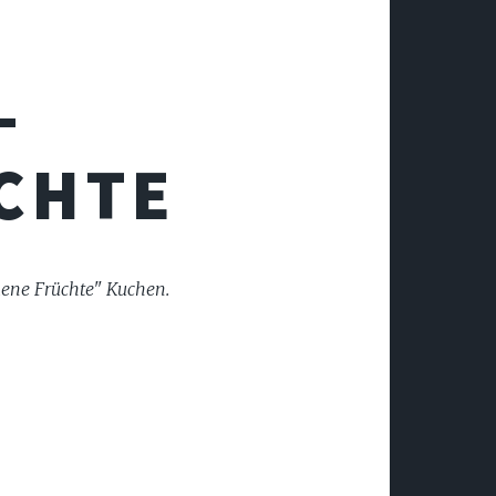
-
CHTE
nkene Früchte" Kuchen.